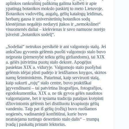
aplinkos rankraštinį palikimą galima kalbėti ir apie
ypatingą botanikos mokslo paskirtį to meto Lietuvoje.
Botanikos vadovėlių, augalų, gėlių katalogų leidimas,
herbarų gausa ir universitetinių botanikos sodų
klestėjimas negalėjo nedaryti įtakos ir „nemokslinei“
visuomenės daliai – kiekvienas ir savo namuose norėjo
įsiveisti „botanikos sodelį“.
„Sodeliai“ netrukus persikėlė ir ant valgomojo stalų. Jei
anksčiau gyvomis gėlėmis puošti valgomojo stalo buvo
neįprasta (pirmenybė teikta gėlių girliandoms), tai XIX
a. gėlės įsitvirtina puotų stalo dekore. Apogėjus
pasiektas XIX a. viduryje. Valgomojo stalo puošybai
gėlėmis idėjai plisti padėjo ir leidžiamos knygos, skirtos
namų šeimininkėms. Patarimai, kaip serviruoti stalą,
kaip sukurti „rojų“ stalo centre, buvo praktiškai
įgyvendinami – tai patvirtina litografijos, fotografijos,
egodokumentika. XIX a. ne tik gyvos gėlės naudotos
valgomajame, bet ir tęsiama tradicija patalpas kvėpinti
džiovintomis gėlėmis bei distiliuotu kvapiuoju gėlių
vandeniu. Taip pat iš gėlių (rožių) buvo ruošiamos
uogienės, vadinamieji konfitiūrai, kurie buvo
neatsiejama turtingo desertinio stalo dalis“ – trumpą
įvadą į paskaitą pristato lektorius.