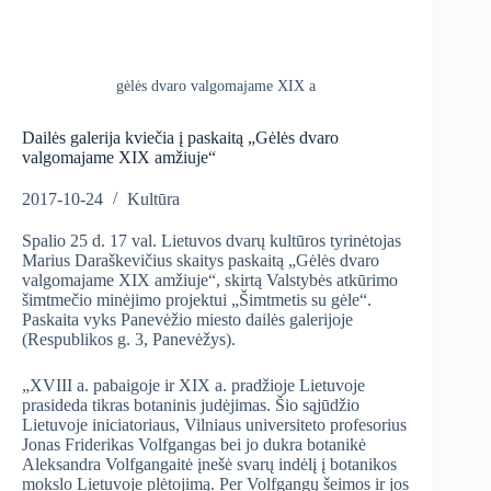
gėlės dvaro valgomajame XIX a
Dailės galerija kviečia į paskaitą „Gėlės dvaro
valgomajame XIX amžiuje“
2017-10-24
Kultūra
Spalio 25 d. 17 val. Lietuvos dvarų kultūros tyrinėtojas
Marius Daraškevičius skaitys paskaitą „Gėlės dvaro
valgomajame XIX amžiuje“, skirtą Valstybės atkūrimo
šimtmečio minėjimo projektui „Šimtmetis su gėle“.
Paskaita vyks Panevėžio miesto dailės galerijoje
(Respublikos g. 3, Panevėžys).
„XVIII a. pabaigoje ir XIX a. pradžioje Lietuvoje
prasideda tikras botaninis judėjimas. Šio sąjūdžio
Lietuvoje iniciatoriaus, Vilniaus universiteto profesorius
Jonas Friderikas Volfgangas bei jo dukra botanikė
Aleksandra Volfgangaitė įnešė svarų indėlį į botanikos
mokslo Lietuvoje plėtojimą. Per Volfgangų šeimos ir jos