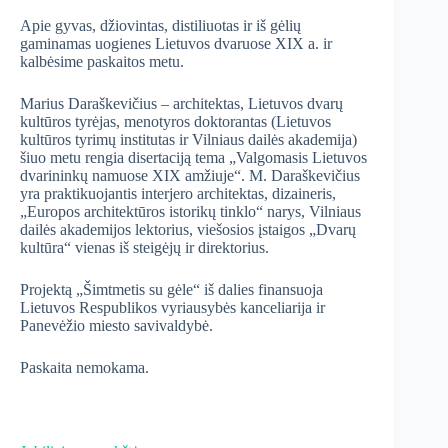
Apie gyvas, džiovintas, distiliuotas ir iš gėlių
gaminamas uogienes Lietuvos dvaruose XIX a. ir
kalbėsime paskaitos metu.
Marius Daraškevičius – architektas, Lietuvos dvarų
kultūros tyrėjas, menotyros doktorantas (Lietuvos
kultūros tyrimų institutas ir Vilniaus dailės akademija)
šiuo metu rengia disertaciją tema „Valgomasis Lietuvos
dvarininkų namuose XIX amžiuje“. M. Daraškevičius
yra praktikuojantis interjero architektas, dizaineris,
„Europos architektūros istorikų tinklo“ narys, Vilniaus
dailės akademijos lektorius, viešosios įstaigos „Dvarų
kultūra“ vienas iš steigėjų ir direktorius.
Projektą „Šimtmetis su gėle“ iš dalies finansuoja
Lietuvos Respublikos vyriausybės kanceliarija ir
Panevėžio miesto savivaldybė.
Paskaita nemokama.