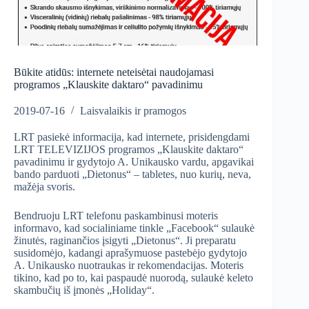
Būkite atidūs: internete neteisėtai naudojamasi
programos „Klauskite daktaro“ pavadinimu
2019-07-16
Laisvalaikis ir pramogos
LRT pasiekė informacija, kad internete, prisidengdami
LRT TELEVIZIJOS programos „Klauskite daktaro“
pavadinimu ir gydytojo A. Unikausko vardu, apgavikai
bando parduoti „Dietonus“ – tabletes, nuo kurių, neva,
mažėja svoris.
Bendruoju LRT telefonu paskambinusi moteris
informavo, kad socialiniame tinkle „Facebook“ sulaukė
žinutės, raginančios įsigyti „Dietonus“. Ji preparatu
susidomėjo, kadangi aprašymuose pastebėjo gydytojo
A. Unikausko nuotraukas ir rekomendacijas. Moteris
tikino, kad po to, kai paspaudė nuorodą, sulaukė keleto
skambučių iš įmonės „Holiday“.