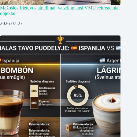
Mažosios Lietuvos atradimai: vaizdingiausi VMU rekreaciniai
objektai
2026-07-27