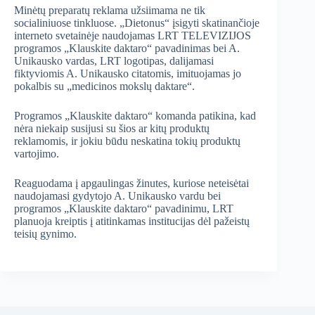
Minėtų preparatų reklama užsiimama ne tik
socialiniuose tinkluose. „Dietonus“ įsigyti skatinančioje
interneto svetainėje naudojamas LRT TELEVIZIJOS
programos „Klauskite daktaro“ pavadinimas bei A.
Unikausko vardas, LRT logotipas, dalijamasi
fiktyviomis A. Unikausko citatomis, imituojamas jo
pokalbis su „medicinos mokslų daktare“.
Programos „Klauskite daktaro“ komanda patikina, kad
nėra niekaip susijusi su šios ar kitų produktų
reklamomis, ir jokiu būdu neskatina tokių produktų
vartojimo.
Reaguodama į apgaulingas žinutes, kuriose neteisėtai
naudojamasi gydytojo A. Unikausko vardu bei
programos „Klauskite daktaro“ pavadinimu, LRT
planuoja kreiptis į atitinkamas institucijas dėl pažeistų
teisių gynimo.