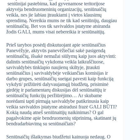
seniūnijai pastebima, kad gyvenamose teritorijose
aktyvėja bendruomeninių organizacijų, seniūnaičių
veikla, nes jie labiau įtraukiami į vietos klausimų
sprendimą. Nereikia mums ne tik kad seniūnijų, daugiau
seniūnaičių. Bet vos tik savivaldos įstatyme atsiranda
žodis GALI, mums visai nebereikia ir seniūnaitijų.
Prieš tarybos posėdį diskutuojant apie seniūnaičius
Panevėžyje, aktyvūs panevėžiečiai sakė pasigendą
seniūnaičių, išsakė nemažai siūlymų kaip juos aktyvinti:
dalintis seniūnaičių vykdoma veikla laikraščiuose,
savivaldybės tinklapio naujienų skiltyje, įtraukti
seniūnaičius į savivaldybėje veikiančias komisijas ir
darbo grupes, seniūnaičių sueigai pavesti kaip funkciją
vykdyti/ prižiūrėti dalyvaujamąjį biudžetą, prisiminė
girdėję ir parlamentarų diskusijas dėl seniūnaitijų ir
seniūnaičių funkcijų peržiūrėjimo… Ar skubame
norėdami tapti pirmąją savivaldybe patikrinusia kaip
veikia savivaldos įstatyme atsiradusi frazė GALI BŪTI?
Kokią naudą atneš seniūnaitijų naikinimas? O gal
pagalvokime apie bendruomenių stiprinimą, skatinant jų
bendradarbiavimą su seniūnaičiais?
Seniūnaičių išlaikymas biudžetui kainuoja nedaug. O