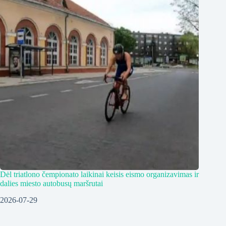
Dėl triatlono čempionato laikinai keisis eismo organizavimas ir
dalies miesto autobusų maršrutai
2026-07-29