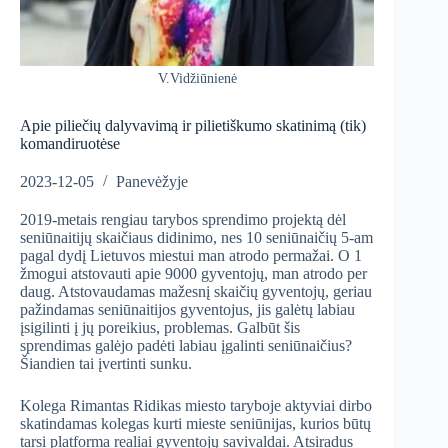
V.Vidžiūnienė
Apie piliečių dalyvavimą ir pilietiškumo skatinimą (tik)
komandiruotėse
2023-12-05
Panevėžyje
2019-metais rengiau tarybos sprendimo projektą dėl
seniūnaitijų skaičiaus didinimo, nes 10 seniūnaičių 5-am
pagal dydį Lietuvos miestui man atrodo permažai. O 1
žmogui atstovauti apie 9000 gyventojų, man atrodo per
daug. Atstovaudamas mažesnį skaičių gyventojų, geriau
pažindamas seniūnaitijos gyventojus, jis galėtų labiau
įsigilinti į jų poreikius, problemas. Galbūt šis
sprendimas galėjo padėti labiau įgalinti seniūnaičius?
Šiandien tai įvertinti sunku.
Kolega Rimantas Ridikas miesto taryboje aktyviai dirbo
skatindamas kolegas kurti mieste seniūnijas, kurios būtų
tarsi platforma realiai gyventojų savivaldai. Atsiradus