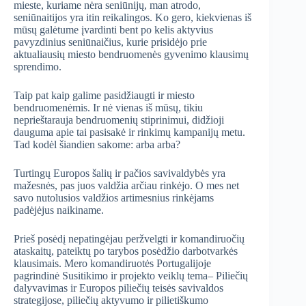
mieste, kuriame nėra seniūnijų, man atrodo,
seniūnaitijos yra itin reikalingos. Ko gero, kiekvienas iš
mūsų galėtume įvardinti bent po kelis aktyvius
pavyzdinius seniūnaičius, kurie prisidėjo prie
aktualiausių miesto bendruomenės gyvenimo klausimų
sprendimo.
Taip pat kaip galime pasidžiaugti ir miesto
bendruomenėmis. Ir nė vienas iš mūsų, tikiu
neprieštarauja bendruomenių stiprinimui, didžioji
dauguma apie tai pasisakė ir rinkimų kampanijų metu.
Tad kodėl šiandien sakome: arba arba?
Turtingų Europos šalių ir pačios savivaldybės yra
mažesnės, pas juos valdžia arčiau rinkėjo. O mes net
savo nutolusios valdžios artimesnius rinkėjams
padėjėjus naikiname.
Prieš posėdį nepatingėjau peržvelgti ir komandiruočių
ataskaitų, pateiktų po tarybos posėdžio darbotvarkės
klausimais. Mero komandiruotės Portugalijoje
pagrindinė Susitikimo ir projekto veiklų tema– Piliečių
dalyvavimas ir Europos piliečių teisės savivaldos
strategijose, piliečių aktyvumo ir pilietiškumo