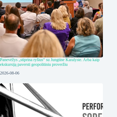
Panevėžys „stiprina ryšius“ su Jungtine Karalyste. Arba kaip
ekskursiją paversti geopolitiniu proveržiu
2026-08-06